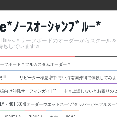
ue*ﾉｰｽｵｰｼｬﾝﾌﾞﾙｰ*
ean Blueへ＊サーフボードのオーダーからスクー
待ちしています♬
定開催決定！
リジナルNOBサーフボード＊フルカスタムオーダー＊
!!! リピーター様急増中 青い海南国沖縄で体験してみよう!
様向け沖縄サーフィンガイド*
中々上達しないとお困りの
RLM・NOTICEONEオーダーウエットスーツ*タッパーからフルスー