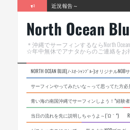
コ
近況報告～
ン
テ
2026年明けました〜
North Ocean Bl
ン
ツ
2025年もあざ～した！
へ
ス
近況報告ww
＊沖縄でサーフィンするならNorth Oc
キ
☆年中無休でアナタからのご連絡をお
ッ
ヤッチマッターーーー！！！
プ
支部長就任報告と支部予選・検
NORTH OCEAN BLUE(ﾉ-ｽｵ-ｼｬﾝﾌﾞﾙ-)オ
サーフィンやってみたいな～って思ってた方必見
青い海の南国沖縄でサーフィンしよう！*経験者
当日の流れを先に説明しちゃうよ～(´Ω｀*)