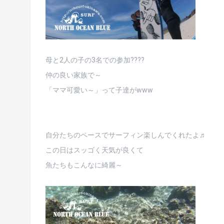
母と2人の子の3名での参加????
仲の良い家族で～
「ママ可愛い～」って子達がwww
自分たちのペースでサーフィン楽しんでくれたよ♬
この日はスッゴく天気が良くて
魚たちもこんなに綺麗～