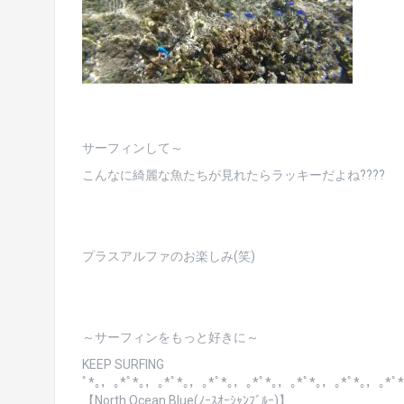
サーフィンして～
こんなに綺麗な魚たちが見れたらラッキーだよね????
プラスアルファのお楽しみ(笑)
～サーフィンをもっと好きに～
KEEP SURFING
ﾟ*｡，｡*ﾟ*｡，｡*ﾟ*｡，｡*ﾟ*｡，｡*ﾟ*｡，｡*ﾟ*｡，｡*ﾟ*｡，｡*ﾟ
【North Ocean Blue(ﾉｰｽｵｰｼｬﾝﾌﾞﾙｰ)】