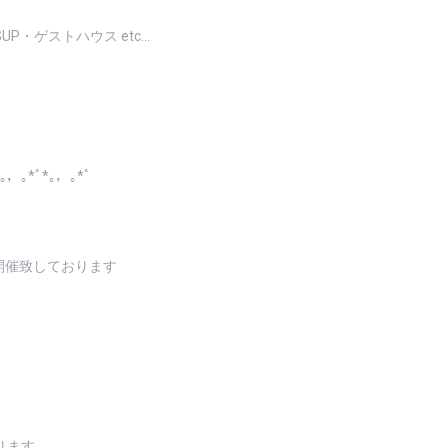
P・ゲストハウス etc…
*｡，｡*ﾟ*｡，｡*ﾟ
毎日開催致しております
ります