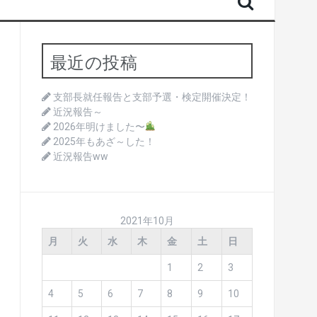
最近の投稿
支部長就任報告と支部予選・検定開催決定！
近況報告～
2026年明けました〜
2025年もあざ～した！
近況報告ww
2021年10月
月
火
水
木
金
土
日
1
2
3
4
5
6
7
8
9
10