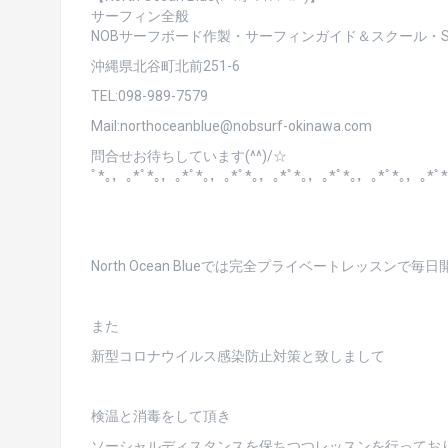
サーフィン全般
NOBサーフボード作製・サーフィンガイド＆スクール・SU
沖縄県北谷町北前251-6
TEL:098-989-7579
Mail:northoceanblue@nobsurf-okinawa.com
問合せお待ちしています(^^)/☆
ﾟ*｡，｡*ﾟ*｡，｡*ﾟ*｡，｡*ﾟ*｡，｡*ﾟ*｡，｡*ﾟ*｡，｡*ﾟ*｡，｡*ﾟ
North Ocean Blueでは完全プライベートレッスンで
また
新型コロナウイルス感染防止対策と致しまして
検温と消毒をして頂き
ソーシャルディスタンスを保ちつつレッスンを行ってお