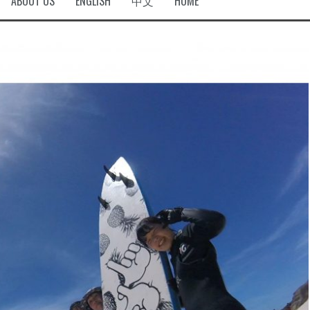
ABOUT US
ENGLISH
中文
HOME