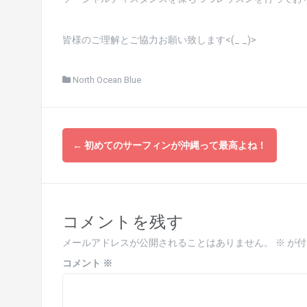
皆様のご理解とご協力お願い致します<(_ _)>
North Ocean Blue
投
←
初めてのサーフィンが沖縄って最高よね！
稿
ナ
ビ
コメントを残す
ゲ
メールアドレスが公開されることはありません。
※
が付
ー
コメント
※
シ