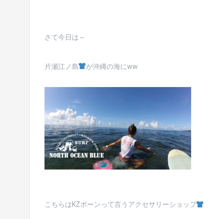
さて今日は～
片瀬江ノ島
が沖縄の海にww
こちらはKZボーンって言うアクセサリーショップ