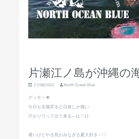
片瀬江ノ島が沖縄の海に
21/08/2022
North Ocean Blue
グッモ～☀
今日も太陽昇ると日差しが痛い
汗がジワって出て来る～(≧▽≦)
暑いけどやる気がみなぎる夏大好き～♡