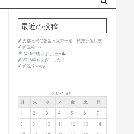
最近の投稿
支部長就任報告と支部予選・検定開催決定！
近況報告～
2026年明けました〜
2025年もあざ～した！
近況報告ww
2022年8月
月
火
水
木
金
土
日
1
2
3
4
5
6
7
8
9
10
11
12
13
14