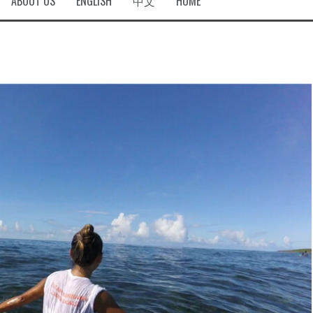
ABOUT US
ENGLISH
中文
HOME