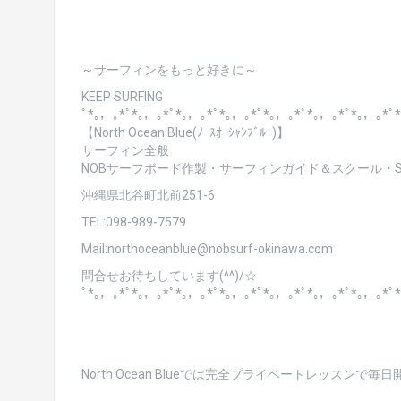
～サーフィンをもっと好きに～
KEEP SURFING
ﾟ*｡，｡*ﾟ*｡，｡*ﾟ*｡，｡*ﾟ*｡，｡*ﾟ*｡，｡*ﾟ*｡，｡*ﾟ*｡，｡*ﾟ
【North Ocean Blue(ﾉｰｽｵｰｼｬﾝﾌﾞﾙｰ)】
サーフィン全般
NOBサーフボード作製・サーフィンガイド＆スクール・SU
沖縄県北谷町北前251-6
TEL:098-989-7579
Mail:northoceanblue@nobsurf-okinawa.com
問合せお待ちしています(^^)/☆
ﾟ*｡，｡*ﾟ*｡，｡*ﾟ*｡，｡*ﾟ*｡，｡*ﾟ*｡，｡*ﾟ*｡，｡*ﾟ*｡，｡*ﾟ
North Ocean Blueでは完全プライベートレッスンで