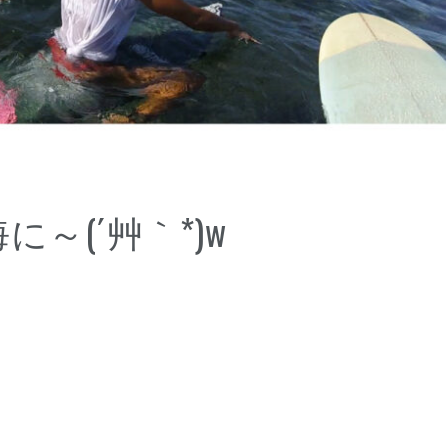
～(´艸｀*)w