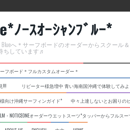
ue*ﾉｰｽｵｰｼｬﾝﾌﾞﾙｰ*
ean Blueへ＊サーフボードのオーダーからスクー
待ちしています♬
定開催決定！
リジナルNOBサーフボード＊フルカスタムオーダー＊
!!! リピーター様急増中 青い海南国沖縄で体験してみよう!
様向け沖縄サーフィンガイド*
中々上達しないとお困りの
RLM・NOTICEONEオーダーウエットスーツ*タッパーからフルスー