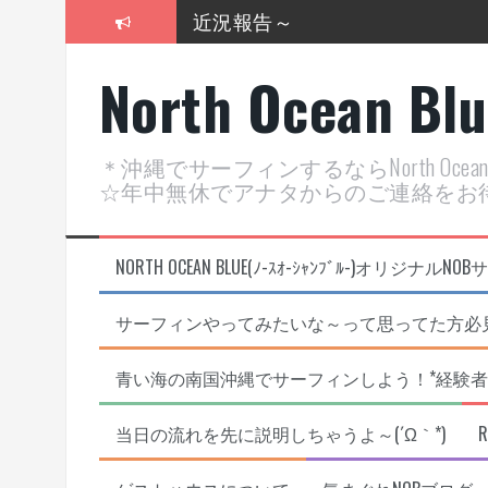
コ
近況報告～
ン
テ
2026年明けました〜
North Ocean Bl
ン
ツ
2025年もあざ～した！
へ
ス
近況報告ww
＊沖縄でサーフィンするならNorth Oc
キ
☆年中無休でアナタからのご連絡をお
ッ
ヤッチマッターーーー！！！
プ
支部長就任報告と支部予選・検
NORTH OCEAN BLUE(ﾉ-ｽｵ-ｼｬﾝﾌﾞﾙ-)オ
サーフィンやってみたいな～って思ってた方必見
青い海の南国沖縄でサーフィンしよう！*経験者
当日の流れを先に説明しちゃうよ～(´Ω｀*)