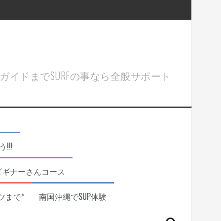
ル＆ガイドまでSURFの事なら全般サポート
!!
ビギナーさんコース
ツまで*
南国沖縄でSUP体験