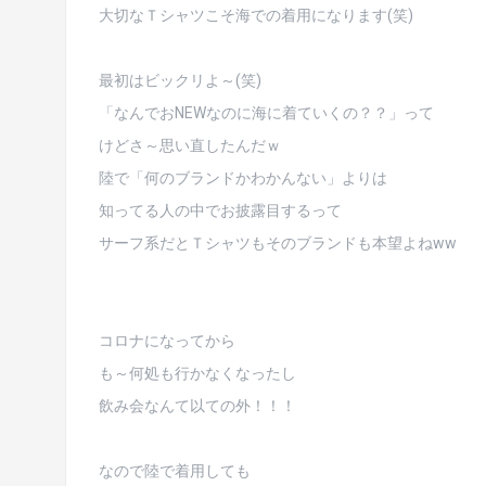
大切なＴシャツこそ海での着用になります(笑)
最初はビックリよ～(笑)
「なんでおNEWなのに海に着ていくの？？」って
けどさ～思い直したんだｗ
陸で「何のブランドかわかんない」よりは
知ってる人の中でお披露目するって
サーフ系だとＴシャツもそのブランドも本望よねww
コロナになってから
も～何処も行かなくなったし
飲み会なんて以ての外！！！
なので陸で着用しても