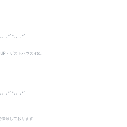
*｡，｡*ﾟ*｡，｡*ﾟ
P・ゲストハウス etc…
*｡，｡*ﾟ*｡，｡*ﾟ
毎日開催致しております