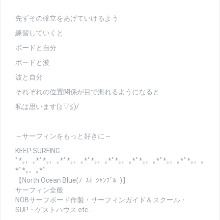
先ずその確立をあげていけるよう
練習していくと
ボードと自分
ボードと波
波と自分
それぞれの位置関係が目で測れるようになると
私は思います(≧▽≦)/
～サーフィンをもっと好きに～
KEEP SURFING
ﾟ*｡，｡*ﾟ*｡，｡*ﾟ*｡，｡*ﾟ*｡，｡*ﾟ*｡，｡*ﾟ*｡，｡*ﾟ*｡，｡*ﾟ*｡，｡
*ﾟ*｡，｡*ﾟ
【North Ocean Blue(ﾉｰｽｵｰｼｬﾝﾌﾞﾙｰ)】
サーフィン全般
NOBサーフボード作製・サーフィンガイド＆スクール・
SUP・ゲストハウス etc…