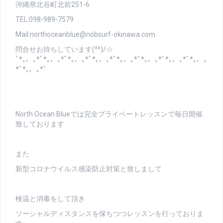
沖縄県北谷町北前251-6
TEL:098-989-7579
Mail:northoceanblue@nobsurf-okinawa.com
問合せお待ちしています(^^)/☆
ﾟ*｡，｡*ﾟ*｡，｡*ﾟ*｡，｡*ﾟ*｡，｡*ﾟ*｡，｡*ﾟ*｡，｡*ﾟ*｡，｡*ﾟ*｡，｡
*ﾟ*｡，｡*ﾟ
North Ocean Blueでは完全プライベートレッスンで毎日開催
致しております
また
新型コロナウイルス感染防止対策と致しまして
検温と消毒をして頂き
ソーシャルディスタンスを保ちつつレッスンを行っておりま