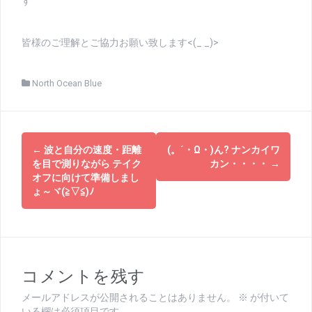
す
皆様のご理解とご協力お願い致します<(_ _)>
North Ocean Blue
投
←
波と自分の速度・距離
(。´・Ω・)ん? ナンカイワ
稿
を目で測りながら テイク
カン・・・・
→
オフに向けて準備しまし
ナ
ょ～ヾ(≧▽≦)ﾉ
ビ
ゲ
ー
コメントを残す
シ
メールアドレスが公開されることはありません。
※
が付いて
いる欄は必須項目です