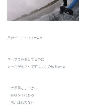
足がビヨ～んってwww
スープで練習してるのに
ノーズが刺さって前につんのめるwww
この原因としては～
・目線が下にある
・胸が逸れてない