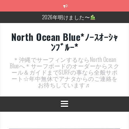
コ
ン
テ
2026年明けました〜
ン
ツ
2025年もあざ～した！
へ
North Ocean Blue*ﾉｰｽｵｰｼｬ
ス
近況報告ww
ﾝﾌﾞﾙｰ*
キ
ッ
ヤッチマッターーーー！！！
プ
＊沖縄でサーフィンするならNorth Ocean
支部長就任報告と支部予選・検定開催決定！
Blueへ＊サーフボードのオーダーからスク
ール＆ガイドまでSURFの事なら全般サポ
近況報告～
ート☆年中無休でアナタからのご連絡を
お待ちしています♬