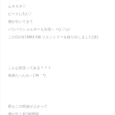
ムネカタ♡
ピークに3人♡
潮が引いてきて
パリパリショルダーも出現～ヾ(≧▽≦)ﾉ
この日の幻 MAX 4発 リエントリーを繰り出しました(笑)
こんな状況ってある？？？
奇跡だったわ～(´艸｀*)
西もこの時波が上がって
潮が引く前1時間弱