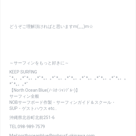
どうぞご理解頂ければと思いますm(__)m☆
～サーフィンをもっと好きに～
KEEP SURFING
ﾟ*｡，｡*ﾟ*｡，｡*ﾟ*｡，｡*ﾟ*｡，｡*ﾟ*｡，｡*ﾟ*｡，｡*ﾟ*｡，｡*ﾟ*｡，｡
*ﾟ*｡，｡*ﾟ
【North Ocean Blue(ﾉｰｽｵｰｼｬﾝﾌﾞﾙｰ)】
サーフィン全般
NOBサーフボード作製・サーフィンガイド＆スクール・
SUP・ゲストハウス etc…
沖縄県北谷町北前251-6
TEL:098-989-7579
Mail:northoceanblue@nobsurf-okinawa.com