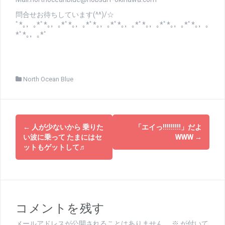
問合せお待ちしています(^^)/☆
ﾟ*｡，｡*ﾟ*｡，｡*ﾟ*｡，｡*ﾟ*｡，｡*ﾟ*｡，｡*ﾟ*｡，｡*ﾟ*｡，｡*ﾟ*｡，｡
*ﾟ*｡，｡*ﾟ
North Ocean Blue
投
←
人が少ないから 乗りた
「エイっ!!!!!!!!!」だよ
稿
い波に乗って たまにはセ
WWW
→
ットもゲットして♬
ナ
ビ
ゲ
コメントを残す
ー
メールアドレスが公開されることはありません。
※
が付いて