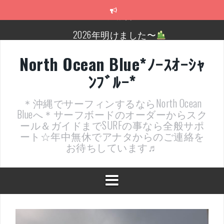
コ
ン
テ
2026年明けました〜
ン
ツ
2025年もあざ～した！
へ
North Ocean Blue*ﾉｰｽｵｰｼｬ
ス
近況報告ww
ﾝﾌﾞﾙｰ*
キ
ッ
ヤッチマッターーーー！！！
プ
＊沖縄でサーフィンするならNorth Ocean
支部長就任報告と支部予選・検定開催決定！
Blueへ＊サーフボードのオーダーからスク
ール＆ガイドまでSURFの事なら全般サポ
近況報告～
ート☆年中無休でアナタからのご連絡を
お待ちしています♬