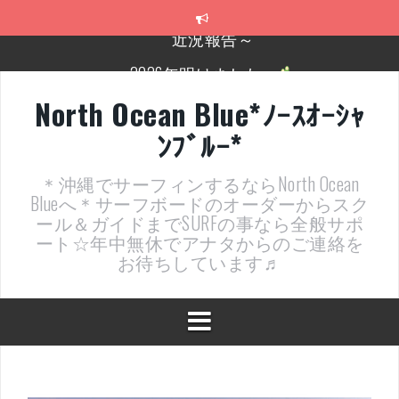
コ
ン
テ
2026年明けました〜
ン
ツ
2025年もあざ～した！
へ
North Ocean Blue*ﾉｰｽｵｰｼｬ
ス
近況報告ww
ﾝﾌﾞﾙｰ*
キ
ッ
ヤッチマッターーーー！！！
プ
＊沖縄でサーフィンするならNorth Ocean
支部長就任報告と支部予選・検定開催決定！
Blueへ＊サーフボードのオーダーからスク
ール＆ガイドまでSURFの事なら全般サポ
近況報告～
ート☆年中無休でアナタからのご連絡を
お待ちしています♬