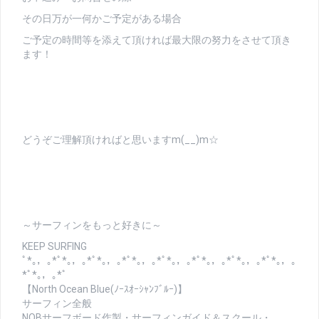
その日万が一何かご予定がある場合
ご予定の時間等を添えて頂ければ最大限の努力をさせて頂き
ます！
どうぞご理解頂ければと思いますm(__)m☆
～サーフィンをもっと好きに～
KEEP SURFING
ﾟ*｡，｡*ﾟ*｡，｡*ﾟ*｡，｡*ﾟ*｡，｡*ﾟ*｡，｡*ﾟ*｡，｡*ﾟ*｡，｡*ﾟ*｡，｡
*ﾟ*｡，｡*ﾟ
【North Ocean Blue(ﾉｰｽｵｰｼｬﾝﾌﾞﾙｰ)】
サーフィン全般
NOBサーフボード作製・サーフィンガイド＆スクール・