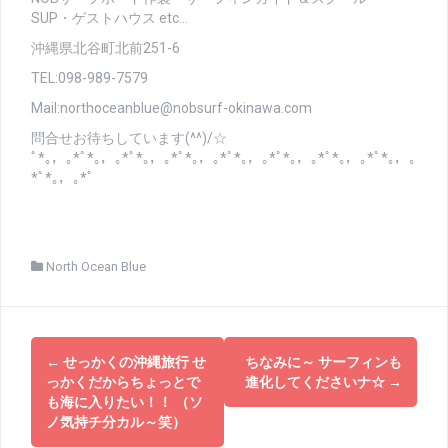
SUP・ゲストハウス etc…
沖縄県北谷町北前251-6
TEL:098-989-7579
Mail:northoceanblue@nobsurf-okinawa.com
問合せお待ちしています(^^)/☆
ﾟ*｡，｡*ﾟ*｡，｡*ﾟ*｡，｡*ﾟ*｡，｡*ﾟ*｡，｡*ﾟ*｡，｡*ﾟ*｡，｡*ﾟ*｡，｡
*ﾟ*｡，｡*ﾟ
North Ocean Blue
投
←
せっかくの沖縄旅行 せ
ちなみに～ サーフィンも
稿
っかくだからちょっとで
進化してくださいナ☆
→
も海に入りたい！！ （ソ
ナ
ノ気持チ分カル～笑）