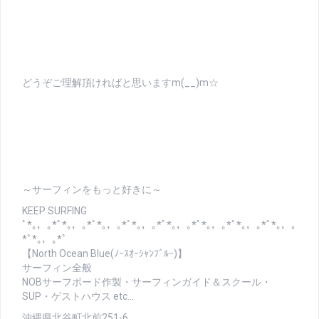
どうぞご理解頂ければと思いますm(__)m☆
～サーフィンをもっと好きに～
KEEP SURFING
ﾟ*｡，｡*ﾟ*｡，｡*ﾟ*｡，｡*ﾟ*｡，｡*ﾟ*｡，｡*ﾟ*｡，｡*ﾟ*｡，｡*ﾟ*｡，｡
*ﾟ*｡，｡*ﾟ
【North Ocean Blue(ﾉｰｽｵｰｼｬﾝﾌﾞﾙｰ)】
サーフィン全般
NOBサーフボード作製・サーフィンガイド＆スクール・
SUP・ゲストハウス etc…
沖縄県北谷町北前251-6