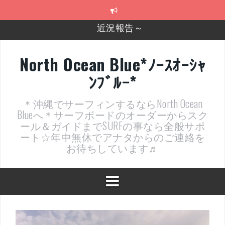
コ
ン
テ
2026年明けました〜
ン
ツ
2025年もあざ～した！
へ
North Ocean Blue*ﾉｰｽｵｰｼｬ
ス
近況報告ww
ﾝﾌﾞﾙｰ*
キ
ッ
ヤッチマッターーーー！！！
プ
＊沖縄でサーフィンするならNorth Ocean
支部長就任報告と支部予選・検定開催決定！
Blueへ＊サーフボードのオーダーからスク
ール＆ガイドまでSURFの事なら全般サポ
近況報告～
ート☆年中無休でアナタからのご連絡を
お待ちしています♬