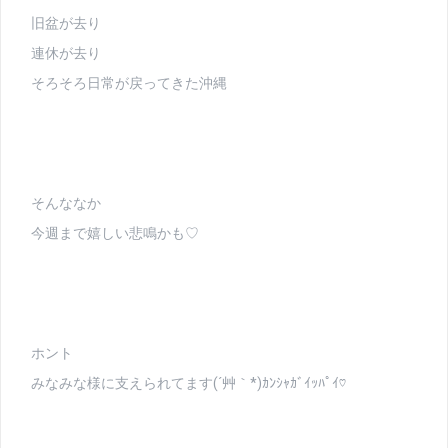
旧盆が去り
連休が去り
そろそろ日常が戻ってきた沖縄
そんななか
今週まで嬉しい悲鳴かも♡
ホント
みなみな様に支えられてます(´艸｀*)ｶﾝｼｬｶﾞｲｯﾊﾟｲ♡