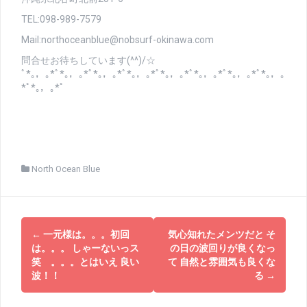
TEL:098-989-7579
Mail:northoceanblue@nobsurf-okinawa.com
問合せお待ちしています(^^)/☆
ﾟ*｡，｡*ﾟ*｡，｡*ﾟ*｡，｡*ﾟ*｡，｡*ﾟ*｡，｡*ﾟ*｡，｡*ﾟ*｡，｡*ﾟ*｡，｡
*ﾟ*｡，｡*ﾟ
North Ocean Blue
投
←
一元様は。。。初回
気心知れたメンツだと そ
稿
は。。。 しゃーないっス
の日の波回りが良くなっ
笑 。。。とはいえ 良い
て 自然と雰囲気も良くな
ナ
波！！
る
→
ビ