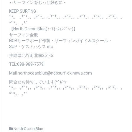
～サーフィンをもっと好きに～
KEEP SURFING
ﾟ*｡，｡*ﾟ*｡，｡*ﾟ*｡，｡*ﾟ*｡，｡*ﾟ*｡，｡*ﾟ*｡，｡*ﾟ*｡，｡*ﾟ*｡，｡
*ﾟ*｡，｡*ﾟ
【North Ocean Blue(ﾉｰｽｵｰｼｬﾝﾌﾞﾙｰ)】
サーフィン全般
NOBサーフボード作製・サーフィンガイド＆スクール・
SUP・ゲストハウス etc…
沖縄県北谷町北前251-6
TEL:098-989-7579
Mail:northoceanblue@nobsurf-okinawa.com
問合せお待ちしています(^^)/☆
ﾟ*｡，｡*ﾟ*｡，｡*ﾟ*｡，｡*ﾟ*｡，｡*ﾟ*｡，｡*ﾟ*｡，｡*ﾟ*｡，｡*ﾟ*｡，｡
*ﾟ*｡，｡*ﾟ
North Ocean Blue