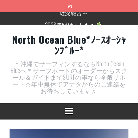
コ
ン
テ
2026年明けました〜
ン
ツ
2025年もあざ～した！
へ
North Ocean Blue*ﾉｰｽｵｰｼｬ
ス
近況報告ww
ﾝﾌﾞﾙｰ*
キ
ッ
ヤッチマッターーーー！！！
プ
＊沖縄でサーフィンするならNorth Ocean
支部長就任報告と支部予選・検定開催決定！
Blueへ＊サーフボードのオーダーからスク
ール＆ガイドまでSURFの事なら全般サポ
近況報告～
ート☆年中無休でアナタからのご連絡を
お待ちしています♬