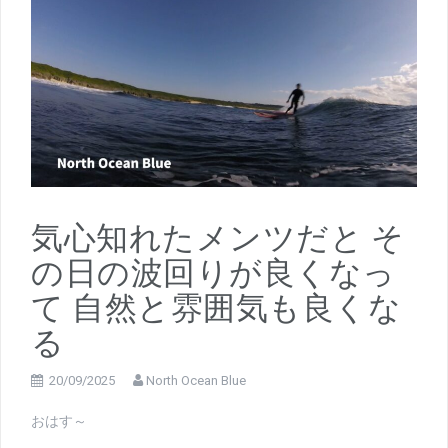
気心知れたメンツだと そ
の日の波回りが良くなっ
て 自然と雰囲気も良くな
る
20/09/2025
North Ocean Blue
おはす～