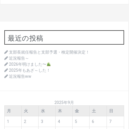
最近の投稿
支部長就任報告と支部予選・検定開催決定！
近況報告～
2026年明けました〜
2025年もあざ～した！
近況報告ww
2025年9月
月
火
水
木
金
土
日
1
2
3
4
5
6
7