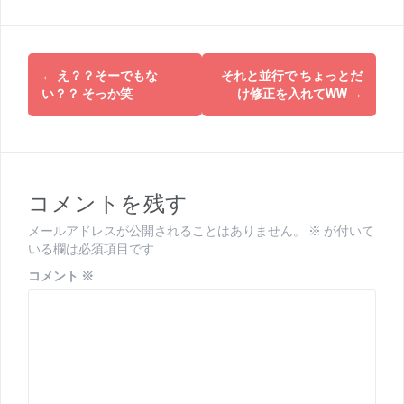
投
←
え？？そーでもな
それと並行で ちょっとだ
稿
い？？ そっか笑
け修正を入れてWW
→
ナ
ビ
ゲ
コメントを残す
ー
メールアドレスが公開されることはありません。
※
が付いて
シ
いる欄は必須項目です
ョ
コメント
※
ン