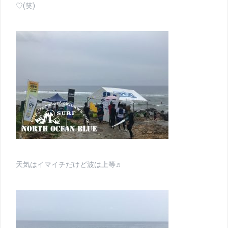
♡(笑)
天気はイマイチだけど波は上等♬