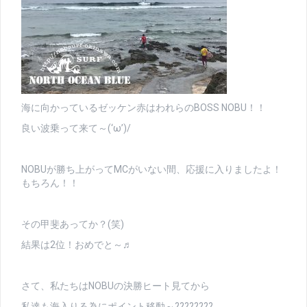
海に向かっているゼッケン赤はわれらのBOSS NOBU！！
良い波乗って来て～(‘ω’)/
NOBUが勝ち上がってMCがいない間、応援に入りましたよ！
もちろん！！
その甲斐あってか？(笑)
結果は2位！おめでと～♬
さて、私たちはNOBUの決勝ヒート見てから
私達も海入りる為にポイント移動～????????