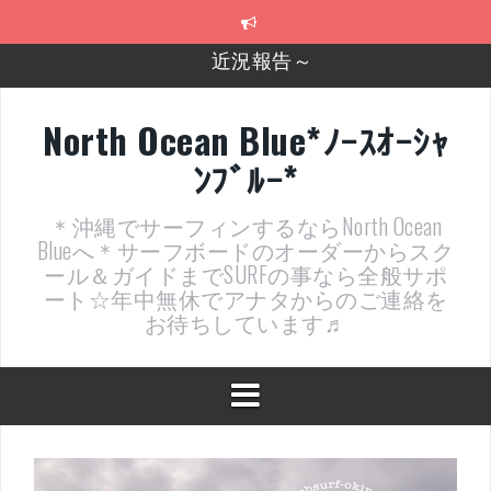
コ
ン
テ
2026年明けました〜
ン
ツ
2025年もあざ～した！
へ
North Ocean Blue*ﾉｰｽｵｰｼｬ
ス
近況報告ww
ﾝﾌﾞﾙｰ*
キ
ッ
ヤッチマッターーーー！！！
プ
＊沖縄でサーフィンするならNorth Ocean
支部長就任報告と支部予選・検定開催決定！
Blueへ＊サーフボードのオーダーからスク
ール＆ガイドまでSURFの事なら全般サポ
近況報告～
ート☆年中無休でアナタからのご連絡を
お待ちしています♬