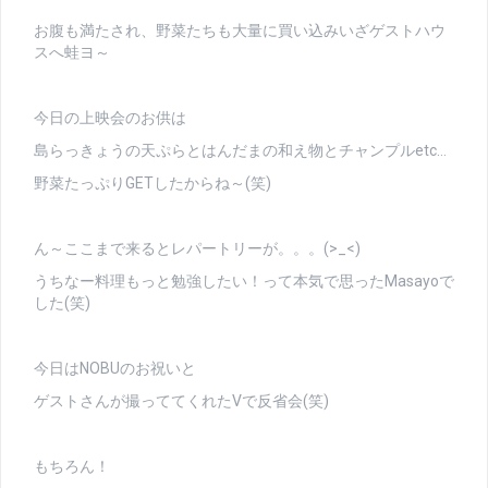
お腹も満たされ、野菜たちも大量に買い込みいざゲストハウ
スへ蛙ヨ～
今日の上映会のお供は
島らっきょうの天ぷらとはんだまの和え物とチャンプルetc…
野菜たっぷりGETしたからね～(笑)
ん～ここまで来るとレパートリーが。。。(>_<)
うちなー料理もっと勉強したい！って本気で思ったMasayoで
した(笑)
今日はNOBUのお祝いと
ゲストさんが撮っててくれたVで反省会(笑)
もちろん！