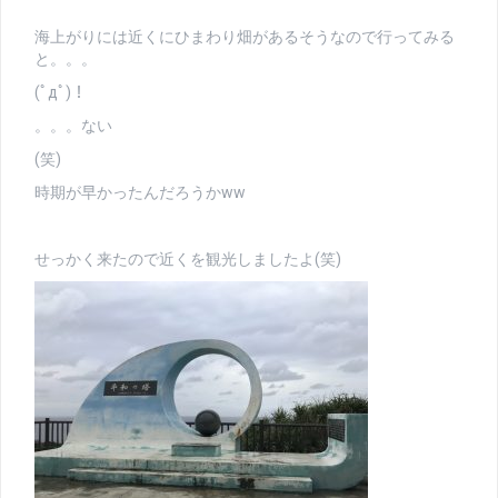
海上がりには近くにひまわり畑があるそうなので行ってみる
と。。。
(ﾟдﾟ)！
。。。ない
(笑)
時期が早かったんだろうかww
せっかく来たので近くを観光しましたよ(笑)