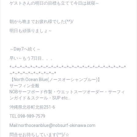
ゲストさんの明日の目標も立てて今日は就寝～
朝から晩までお疲れ様でした(^^)/
明日も頑張りましょ～
～Day7へ続く～
早い～もう7日目。。。
*~*~*~*~*~*~*~*~*~*~*~*~*~*~*~*~*~*~*~*~*~*~*
~*~*~*~*~*~*~*~*~*
【North Ocean Blue(ノースオーシャンブルー)】
サーフィン全般
NOBサーフボード作製・ウエットスーツオーダー・サーフィ
ンガイド＆スクール・SUP etc…
沖縄県北谷町北前251-6
TEL:098-989-7579
Mail:northoceanblue@nobsurf-okinawa.com
問合せお待ちしています(^^)/☆