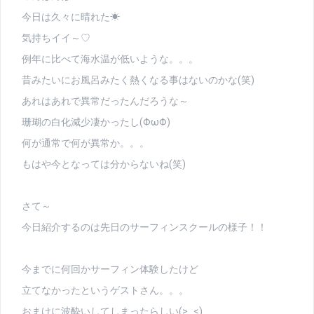
今日は久々に晴れた☀
気持ちイイ～♡
例年に比べて海水温が低いような。。。
昔みたいにお風呂みたく熱くなる事はないのかな(笑)
あれはあれで異常だったんだろうな～
珊瑚の白化減少凄かったし(ΦωΦ)
何が通常で何が異常か。。。
もはや今となっては分からないね(笑)
さて～
今日紹介するのは先日のサーフィンスクールの様子！！
今までに何回かサーフィン体験したけど
立てなかったというゲストさん。。。
おまけに波酔いしてしまったらしい(>_<)