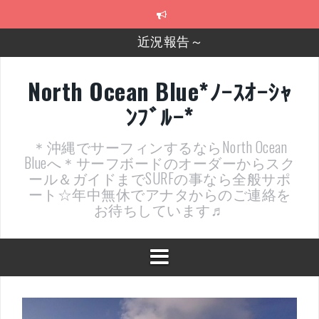
コ
ン
テ
2026年明けました〜
ン
ツ
2025年もあざ～した！
へ
North Ocean Blue*ﾉｰｽｵｰｼｬ
ス
近況報告ww
ﾝﾌﾞﾙｰ*
キ
ッ
ヤッチマッターーーー！！！
プ
＊沖縄でサーフィンするならNorth Ocean
支部長就任報告と支部予選・検定開催決定！
Blueへ＊サーフボードのオーダーからスク
ール＆ガイドまでSURFの事なら全般サポ
ート☆年中無休でアナタからのご連絡を
お待ちしています♬