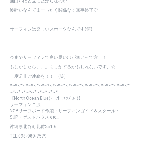
面白いほど立てたからなのか
波酔いなんてまーったく関係なく無事終了♡
サーフィンは楽しいスポーツなんです(笑)
今までサーフィンで良い思い出が無いって方！！！
もしかしたら。。。もしかするかもしれないですよ☆
一度是非ご連絡を！！！(笑)
*~*~*~*~*~*~*~*~*~*~*~*~*~*~*~*~*~*~*~*~*~*~*
~*~*~*~*~*~*~*~*~*
【North Ocean Blue(ﾉｰｽｵｰｼｬﾝﾌﾞﾙｰ)】
サーフィン全般
NOBサーフボード作製・サーフィンガイド＆スクール・
SUP・ゲストハウス etc…
沖縄県北谷町北前251-6
TEL:098-989-7579