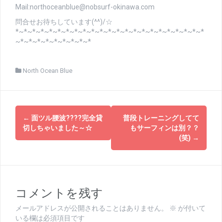
Mail:northoceanblue@nobsurf-okinawa.com
問合せお待ちしています(^^)/☆
*~*~*~*~*~*~*~*~*~*~*~*~*~*~*~*~*~*~*~*~*~*~*
~*~*~*~*~*~*~*~*~*
North Ocean Blue
投
←
面ツル腰波????完全貸
普段トレーニングしてて
稿
切しちゃいました～☆
もサーフィンは別？？
(笑)
→
ナ
ビ
ゲ
コメントを残す
ー
メールアドレスが公開されることはありません。
※
が付いて
シ
いる欄は必須項目です