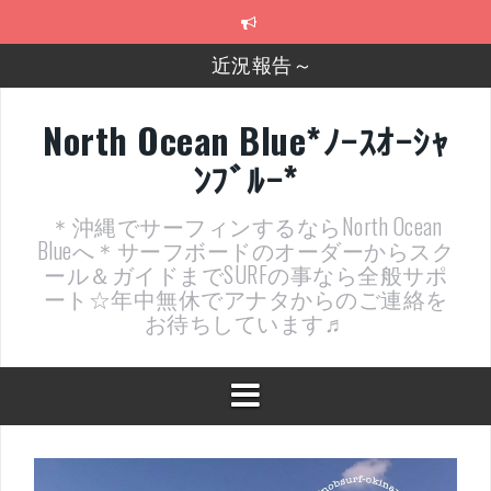
コ
ン
テ
2026年明けました〜
ン
ツ
2025年もあざ～した！
へ
North Ocean Blue*ﾉｰｽｵｰｼｬ
ス
近況報告ww
ﾝﾌﾞﾙｰ*
キ
ッ
ヤッチマッターーーー！！！
プ
＊沖縄でサーフィンするならNorth Ocean
支部長就任報告と支部予選・検定開催決定！
Blueへ＊サーフボードのオーダーからスク
ール＆ガイドまでSURFの事なら全般サポ
ート☆年中無休でアナタからのご連絡を
お待ちしています♬