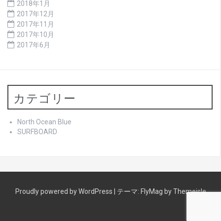
2018年1月
2017年12月
2017年11月
2017年10月
2017年6月
カテゴリー
North Ocean Blue
SURFBOARD
Proudly powered by WordPress
|
テーマ:
FlyMag
by Themeisle
North
サ
青
中々
当
RLM・
南
ゲ
気
about
English
中
HOME