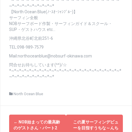
*~*~*~*~*~*~*~*~*~*~*~*~*~*~*~*~*~*~*~*~*~*~*
~*~*~*~*~*~*~*~*~*
【North Ocean Blue(ﾉｰｽｵｰｼｬﾝﾌﾞﾙｰ)】
サーフィン全般
NOBサーフボード作製・サーフィンガイド＆スクール・
SUP・ゲストハウス etc…
沖縄県北谷町北前251-6
TEL:098-989-7579
Mail:northoceanblue@nobsurf-okinawa.com
問合せお待ちしています(^^)/☆
*~*~*~*~*~*~*~*~*~*~*~*~*~*~*~*~*~*~*~*~*~*~*
~*~*~*~*~*~*~*~*~*
North Ocean Blue
投
←
NOB始まっての最高齢
この夏サーフィンデビュ
稿
のゲストさん・パート2
ーを目指すうちな～んち