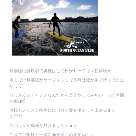
旦那様は経験者で奥様はこの日がサーフィン初体験❋
今までは旦那様がサーフィンしてる時は陸か家で待ってたん
だって
せっかくのチャンスなんだから是非やってみたい！って今回
の参加☝
奥様もレッスン後半には自分で波をキャッチ出来るまで
に????
スバラシイ成長が見れました☆★☆
これで旦那様と一緒に海を楽しめますね～♡