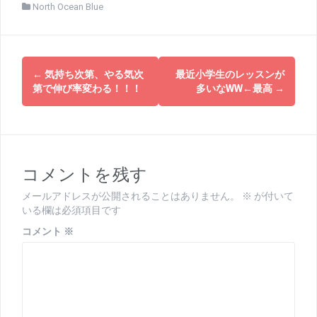
North Ocean Blue
投
←
気持ち次第、やる気次
最近小学生のレッスンが
稿
第で伸び率変わる！！！
多いなWW←最高
→
ナ
ビ
ゲ
コメントを残す
ー
メールアドレスが公開されることはありません。
※
が付いて
シ
いる欄は必須項目です
ョ
コメント
※
ン