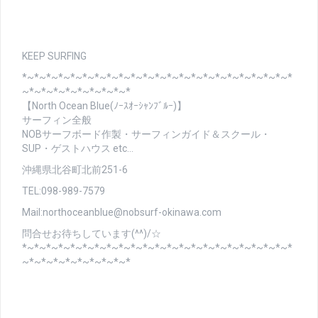
KEEP SURFING
*~*~*~*~*~*~*~*~*~*~*~*~*~*~*~*~*~*~*~*~*~*~*
~*~*~*~*~*~*~*~*~*
【North Ocean Blue(ﾉｰｽｵｰｼｬﾝﾌﾞﾙｰ)】
サーフィン全般
NOBサーフボード作製・サーフィンガイド＆スクール・
SUP・ゲストハウス etc…
沖縄県北谷町北前251-6
TEL:098-989-7579
Mail:northoceanblue@nobsurf-okinawa.com
問合せお待ちしています(^^)/☆
*~*~*~*~*~*~*~*~*~*~*~*~*~*~*~*~*~*~*~*~*~*~*
~*~*~*~*~*~*~*~*~*