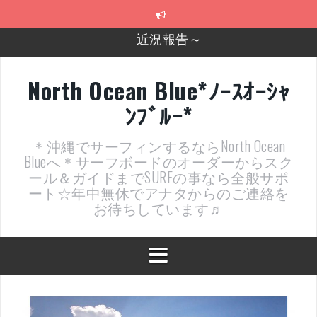
コ
ン
テ
2026年明けました〜
ン
ツ
2025年もあざ～した！
へ
North Ocean Blue*ﾉｰｽｵｰｼｬ
ス
近況報告ww
ﾝﾌﾞﾙｰ*
キ
ッ
ヤッチマッターーーー！！！
プ
＊沖縄でサーフィンするならNorth Ocean
支部長就任報告と支部予選・検定開催決定！
Blueへ＊サーフボードのオーダーからスク
ール＆ガイドまでSURFの事なら全般サポ
近況報告～
ート☆年中無休でアナタからのご連絡を
お待ちしています♬