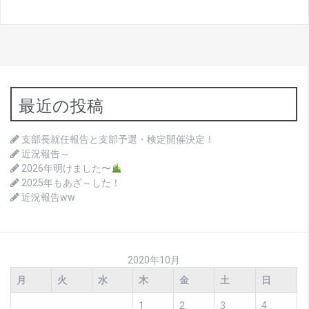
最近の投稿
支部長就任報告と支部予選・検定開催決定！
近況報告～
2026年明けました〜
2025年もあざ～した！
近況報告ww
2020年10月
月
火
水
木
金
土
日
1
2
3
4