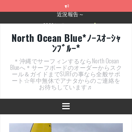
コ
ン
テ
2026年明けました〜
ン
ツ
2025年もあざ～した！
へ
North Ocean Blue*ﾉｰｽｵｰｼｬ
ス
近況報告ww
ﾝﾌﾞﾙｰ*
キ
ッ
ヤッチマッターーーー！！！
プ
＊沖縄でサーフィンするならNorth Ocean
支部長就任報告と支部予選・検定開催決定！
Blueへ＊サーフボードのオーダーからスク
ール＆ガイドまでSURFの事なら全般サポ
近況報告～
ート☆年中無休でアナタからのご連絡を
お待ちしています♬