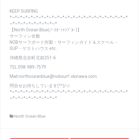
KEEP SURFING
*~*~*~*~*~*~*~*~*~*~*~*~*~*~*~*~*~*~*~*~*~*~*
~*~*~*~*~*~*~*~*~*
【North Ocean Blue(ﾉｰｽｵｰｼｬﾝﾌﾞﾙｰ)】
サーフィン全般
NOBサーフボード作製・サーフィンガイド＆スクール・
SUP・ゲストハウス etc…
沖縄県北谷町北前251-6
TEL:098-989-7579
Mail:northoceanblue@nobsurf-okinawa.com
問合せお待ちしています(^^)/☆
*~*~*~*~*~*~*~*~*~*~*~*~*~*~*~*~*~*~*~*~*~*~*
~*~*~*~*~*~*~*~*~*
North Ocean Blue