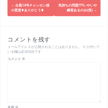
投
←
台風14号チャンホン様
気持ちの問題⁈⁈いやいや
稿
の恩恵❥ありがとう❥
練習あるのみ(笑)
→
ナ
ビ
ゲ
コメントを残す
ー
メールアドレスが公開されることはありません。
※
が付いて
シ
いる欄は必須項目です
ョ
コメント
※
ン
名前
※