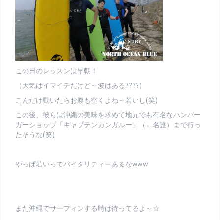
この日のレッスンは早朝！
（天気はイマイチだけど～波はある????）
こんだけ動いたらお腹も空くよね～若いし(笑)
この後、彼らは沖縄の美味を求めて地元でも有名なハンバー
ガーショップ「キャプテンカンガルー」（←名護）まで行っ
たそうな(笑)
やっぱ若いってバイタリティーあるなwww
また沖縄でサーフィンする時は待ってるよ～☆