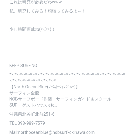
これは研究が必要だわwww
私、研究してみる！頑張ってみるよ～！
少し時間頂戴ね(≧◇≦)！
KEEP SURFING
*~*~*~*~*~*~*~*~*~*~*~*~*~*~*~*~*~*~*~*~*~*~*
~*~*~*~*~*~*~*~*~*
【North Ocean Blue(ﾉｰｽｵｰｼｬﾝﾌﾞﾙｰ)】
サーフィン全般
NOBサーフボード作製・サーフィンガイド＆スクール・
SUP・ゲストハウス etc…
沖縄県北谷町北前251-6
TEL:098-989-7579
Mail:northoceanblue@nobsurf-okinawa.com