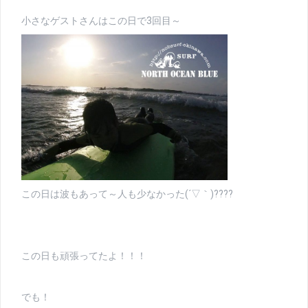
小さなゲストさんはこの日で3回目～
この日は波もあって～人も少なかった(´▽｀)????
この日も頑張ってたよ！！！
でも！