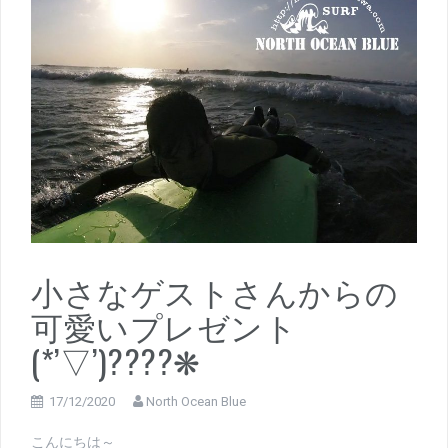
小さなゲストさんからの
可愛いプレゼント
(*’▽’)????❋
17/12/2020
North Ocean Blue
こんにちは～