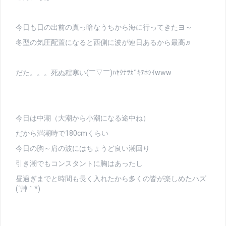
今日も日の出前の真っ暗なうちから海に行ってきたヨ～
冬型の気圧配置になると西側に波が連日あるから最高♬
だた。。。死ぬ程寒い(￣▽￣)ﾊﾔｸﾅﾂｶﾞｷﾃﾎｼｲwww
今日は中潮（大潮から小潮になる途中ね）
だから満潮時で180cmくらい
今日の胸～肩の波にはちょうど良い潮回り
引き潮でもコンスタントに胸はあったし
昼過ぎまでと時間も長く入れたから多くの皆が楽しめたハズ
(´艸｀*)