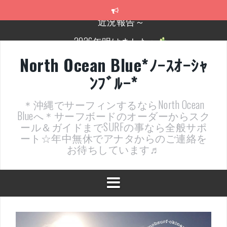
コ
ン
テ
2026年明けました〜
ン
ツ
2025年もあざ～した！
へ
North Ocean Blue*ﾉｰｽｵｰｼｬ
ス
近況報告ww
ﾝﾌﾞﾙｰ*
キ
ッ
ヤッチマッターーーー！！！
プ
＊沖縄でサーフィンするならNorth Ocean
支部長就任報告と支部予選・検定開催決定！
Blueへ＊サーフボードのオーダーからスク
ール＆ガイドまでSURFの事なら全般サポ
近況報告～
ート☆年中無休でアナタからのご連絡を
お待ちしています♬