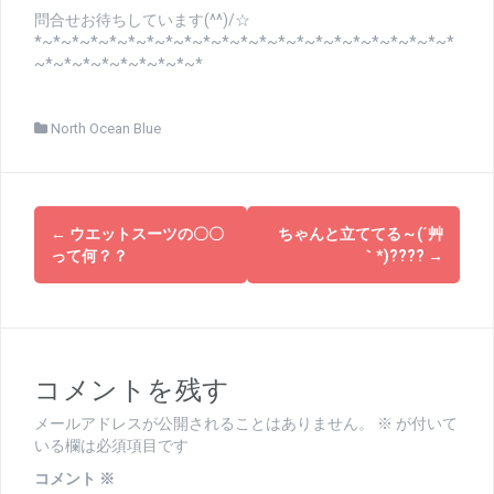
問合せお待ちしています(^^)/☆
*~*~*~*~*~*~*~*~*~*~*~*~*~*~*~*~*~*~*~*~*~*~*
~*~*~*~*~*~*~*~*~*
North Ocean Blue
投
←
ウエットスーツの〇〇
ちゃんと立ててる～(´艸
稿
って何？？
｀*)????
→
ナ
ビ
ゲ
コメントを残す
ー
メールアドレスが公開されることはありません。
※
が付いて
シ
いる欄は必須項目です
コメント
※