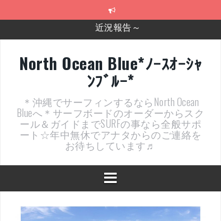
コ
ン
テ
2026年明けました〜
ン
ツ
2025年もあざ～した！
へ
North Ocean Blue*ﾉｰｽｵｰｼｬ
ス
近況報告ww
ﾝﾌﾞﾙｰ*
キ
ッ
ヤッチマッターーーー！！！
プ
＊沖縄でサーフィンするならNorth Ocean
支部長就任報告と支部予選・検定開催決定！
Blueへ＊サーフボードのオーダーからスク
ール＆ガイドまでSURFの事なら全般サポ
近況報告～
ート☆年中無休でアナタからのご連絡を
お待ちしています♬