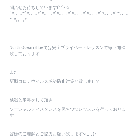
問合せお待ちしています(^^)/☆
ﾟ*｡，｡*ﾟ*｡，｡*ﾟ*｡，｡*ﾟ*｡，｡*ﾟ*｡，｡*ﾟ*｡，｡*ﾟ*｡，｡*ﾟ*｡，｡
*ﾟ*｡，｡*ﾟ
North Ocean Blueでは完全プライベートレッスンで毎回開催
致しております
また
新型コロナウイルス感染防止対策と致しまして
検温と消毒をして頂き
ソーシャルディスタンスを保ちつつレッスンを行っておりま
す
皆様のご理解とご協力お願い致します<(_ _)>