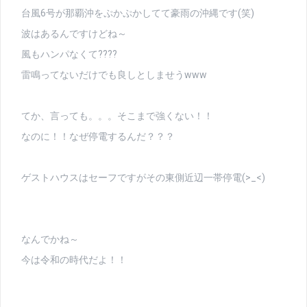
台風6号が那覇沖をぷかぷかしてて豪雨の沖縄です(笑)
波はあるんですけどね～
風もハンパなくて????
雷鳴ってないだけでも良しとしませうwww
てか、言っても。。。そこまで強くない！！
なのに！！なぜ停電するんだ？？？
ゲストハウスはセーフですがその東側近辺一帯停電(>_<)
なんでかね～
今は令和の時代だよ！！