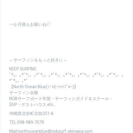
一か月後もお願いね♡
～サーフィンをもっと好きに～
KEEP SURFING
ﾟ*｡，｡*ﾟ*｡，｡*ﾟ*｡，｡*ﾟ*｡，｡*ﾟ*｡，｡*ﾟ*｡，｡*ﾟ*｡，｡*ﾟ*｡，｡
*ﾟ*｡，｡*ﾟ
【North Ocean Blue(ﾉｰｽｵｰｼｬﾝﾌﾞﾙｰ)】
サーフィン全般
NOBサーフボード作製・サーフィンガイド＆スクール・
SUP・ゲストハウス etc…
沖縄県北谷町北前251-6
TEL:098-989-7579
Mail:northoceanblue@nobsurf-okinawa.com