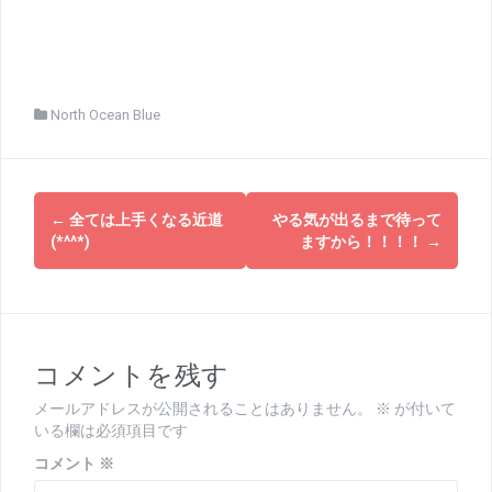
North Ocean Blue
投
←
全ては上手くなる近道
やる気が出るまで待って
稿
(*^^*)
ますから！！！！
→
ナ
ビ
ゲ
コメントを残す
ー
メールアドレスが公開されることはありません。
※
が付いて
シ
いる欄は必須項目です
ョ
コメント
※