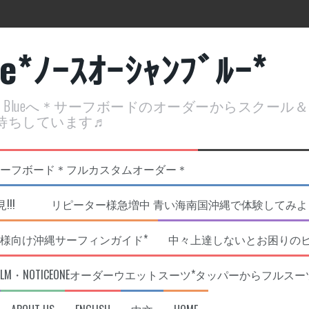
ue*ﾉｰｽｵｰｼｬﾝﾌﾞﾙｰ*
ean Blueへ＊サーフボードのオーダーからスクー
待ちしています♬
定開催決定！
リジナルNOBサーフボード＊フルカスタムオーダー＊
!!! リピーター様急増中 青い海南国沖縄で体験してみよう!
様向け沖縄サーフィンガイド*
中々上達しないとお困りの
RLM・NOTICEONEオーダーウエットスーツ*タッパーからフルスー