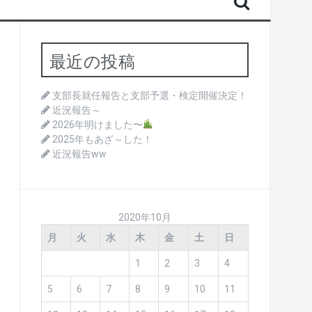
最近の投稿
支部長就任報告と支部予選・検定開催決定！
近況報告～
2026年明けました〜
2025年もあざ～した！
近況報告ww
2020年10月
月
火
水
木
金
土
日
1
2
3
4
5
6
7
8
9
10
11