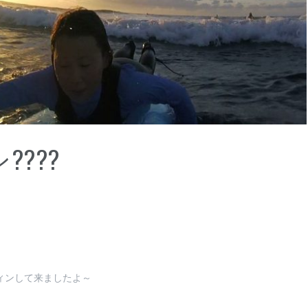
???
ィンして来ましたよ～