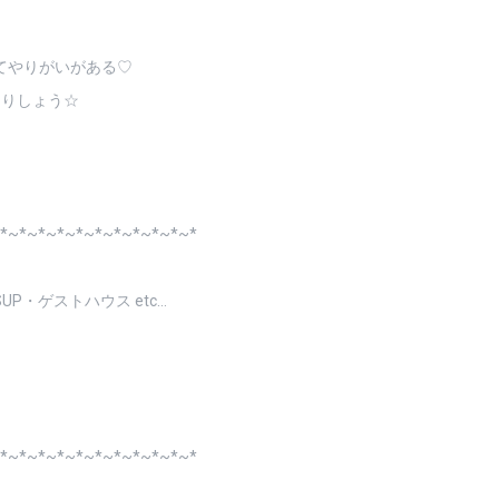
てやりがいがある♡
なりしょう☆
*~*~*~*~*~*~*~*~*~*~*
P・ゲストハウス etc…
*~*~*~*~*~*~*~*~*~*~*