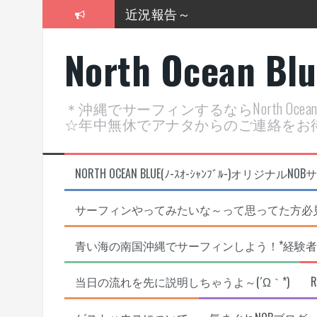
近況報告～
コ
ン
2026年明けました〜
テ
North Ocean Bl
ン
2025年もあざ～した！
ツ
へ
近況報告ww
ス
＊沖縄でサーフィンするならNorth Oc
キ
ヤッチマッターーーー！！！
☆年中無休でアナタからのご連絡をお
ッ
プ
支部長就任報告と支部予選・検
NORTH OCEAN BLUE(ﾉ-ｽｵ-ｼｬﾝﾌﾞﾙ-)オ
サーフィンやってみたいな～って思ってた方必見
青い海の南国沖縄でサーフィンしよう！*経験者
当日の流れを先に説明しちゃうよ～(´Ω｀*)