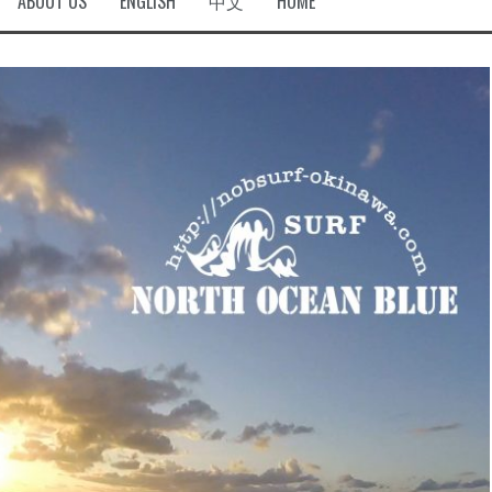
ABOUT US
ENGLISH
中文
HOME