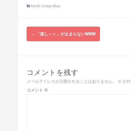
North Ocean Blue
投
←
「楽し～♬」が止まらないWWW
稿
ナ
ビ
コメントを残す
ゲ
メールアドレスが公開されることはありません。
※
が付
ー
コメント
※
シ
ョ
ン