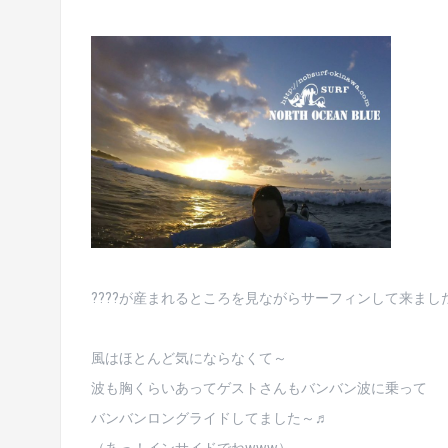
????が産まれるところを見ながらサーフィンして来ました～
風はほとんど気にならなくて～
波も胸くらいあってゲストさんもバンバン波に乗って
バンバンロングライドしてました～♬