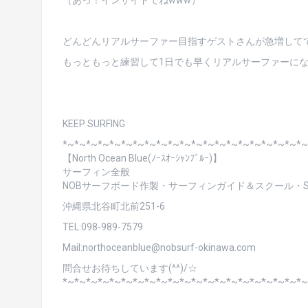
（あっ！インサイドでねwww）
どんどんリアルサーファー目指すゲストさんが急増して
もっともっと練習して1日でも早くリアルサーファーに
KEEP SURFING
*~*~*~*~*~*~*~*~*~*~*~*~*~*~*~*~*~*~*~*~*~
【North Ocean Blue(ﾉｰｽｵｰｼｬﾝﾌﾞﾙｰ)】
サーフィン全般
NOBサーフボード作製・サーフィンガイド＆スクール・SU
沖縄県北谷町北前251-6
TEL:098-989-7579
Mail:northoceanblue@nobsurf-okinawa.com
問合せお待ちしています(^^)/☆
*~*~*~*~*~*~*~*~*~*~*~*~*~*~*~*~*~*~*~*~*~